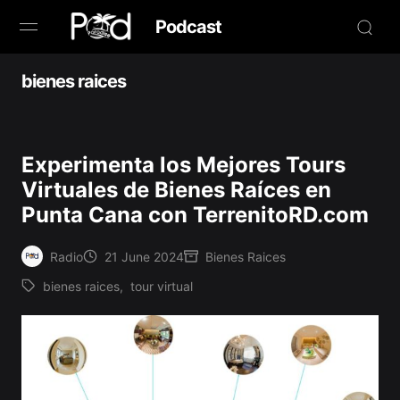
Podcast
Browse
bienes raices
Book Now
Experimenta los Mejores Tours
News
Virtuales de Bienes Raíces en
Punta Cana con TerrenitoRD.com
Studio
Radio
21 June 2024
Bienes Raices
Radio Live
Posted
Posted
bienes raices
,
tour virtual
by
in
Tags:
Tours
Creators