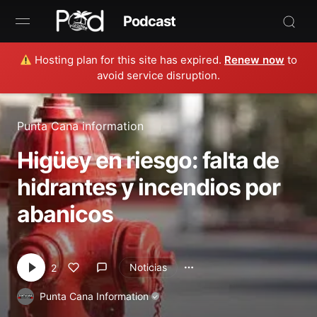
Podcast
Hosting plan for this site has expired.
Renew now
to
Browse
avoid service disruption.
Book Now
Punta Cana information
News
Higüey en riesgo: falta de
Studio
hidrantes y incendios por
abanicos
Radio Live
Tours
Noticias
2
Creators
Punta Cana Information