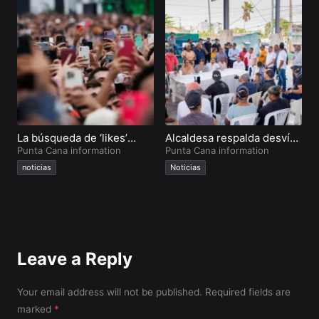
La búsqueda de ‘likes’
Alcaldesa respalda desvío
E
afecta la salud mental,
Punta Cana information
de transporte pesado en
Punta Cana information
d
P
advierten
La Ceiba
noticias
Noticias
Leave a Reply
Your email address will not be published.
Required fields are
marked
*