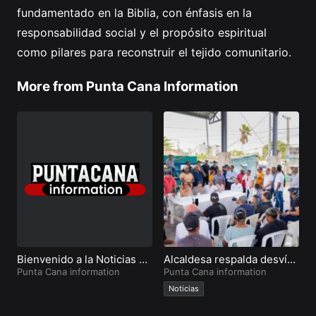
fundamentado en la Biblia, con énfasis en la
responsabilidad social y el propósito espiritual
como pilares para reconstruir el tejido comunitario.
More from Punta Cana Information
Bienvenido a la Noticias en
Alcaldesa respalda desvío
C
Punta Cana
Punta Cana information
de transporte pesado en
Punta Cana information
h
P
La Ceiba
r
Noticias