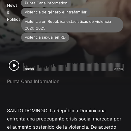
Profile
Punta Cana information
News
violencia de género e intrafamiliar
&
Politics
violencia en República estadísticas de violencia
2020-2025
violencia sexual en RD
00:00
03:19
Punta Cana Information
SANTO DOMINGO. La República Dominicana
enfrenta una preocupante crisis social marcada por
el aumento sostenido de la violencia. De acuerdo