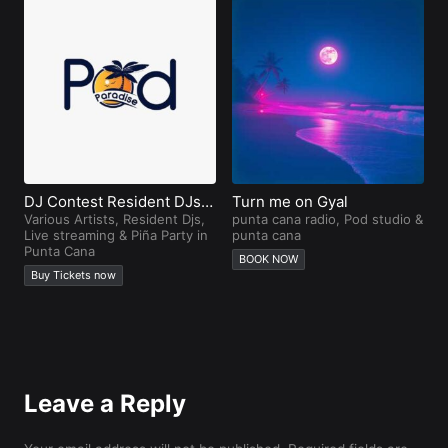
DJ Contest Resident DJs
Turn me on Gyal
H
in Punta Cana
Various Artists
,
Resident Djs
,
punta cana radio
,
Pod studio
&
p
Live streaming
&
Piña Party in
punta cana
V
Punta Cana
BOOK NOW
Buy Tickets now
Leave a Reply