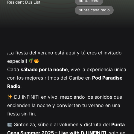
Profile
punta cana
Resident DJs List
punta cana radio
¡La fiesta del verano está aquí y tú eres el invitado
especial!
Cada
sábado por la noche
, vive la experiencia única
con los mejores ritmos del Caribe en
Pod Paradise
Radio
.
DJ INFINITI en vivo
, mezclando los sonidos que
encienden
la noche y convierten
tu verano en una
fiesta sin fin.
Sintoniza, súbele al volumen y disfruta del
Punta
Cana Summer 2025 –
Live with DJ INFINITI
, solo en