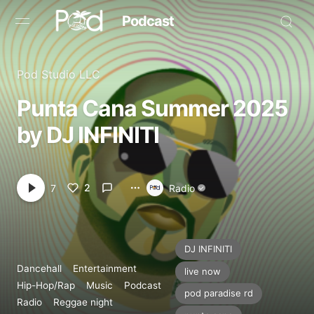
Podcast
Browse
Pod Studio LLC
Book Now
Punta Cana Summer 2025
by DJ INFINITI
News
Studio
2
7
Radio
Radio Live
Tours
DJ INFINITI
Dancehall
Entertainment
live now
Creators
Hip-Hop/Rap
Music
Podcast
pod paradise rd
Radio
Reggae night